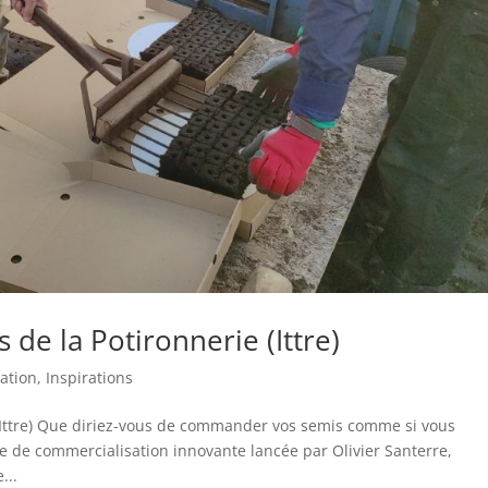
de la Potironnerie (Ittre)
vation
,
Inspirations
(Ittre) Que diriez-vous de commander vos semis comme si vous
e de commercialisation innovante lancée par Olivier Santerre,
...