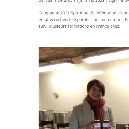
par
Alain De Bruyn
|
Juin 18, 2021
|
Agri-Inno
Campagne 2021 Spiruline (Bellefontaine) Connu
en plus recherchée par les consommateurs. Pou
suivi plusieurs formations en France chez...