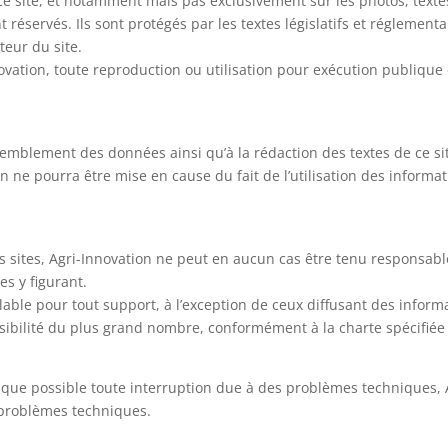
 ce site, et notamment mais pas exclusivement sur les photos, texte
réservés. Ils sont protégés par les textes législatifs et réglement
teur du site.
nnovation, toute reproduction ou utilisation pour exécution publique
emblement des données ainsi qu’à la rédaction des textes de ce si
n ne pourra être mise en cause du fait de l’utilisation des informat
es sites, Agri-Innovation ne peut en aucun cas être tenu responsab
s y figurant.
lable pour tout support, à l’exception de ceux diffusant des informa
sibilité du plus grand nombre, conformément à la charte spécifiée
t que possible toute interruption due à des problèmes techniques, 
s problèmes techniques.