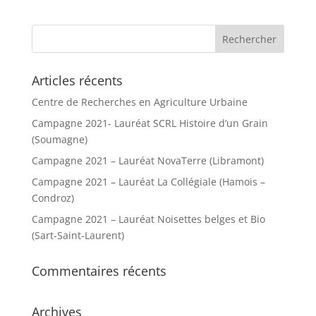
e
r
n
a
t
Articles récents
i
Centre de Recherches en Agriculture Urbaine
v
e
Campagne 2021- Lauréat SCRL Histoire d’un Grain
:
(Soumagne)
Campagne 2021 – Lauréat NovaTerre (Libramont)
Campagne 2021 – Lauréat La Collégiale (Hamois –
Condroz)
Campagne 2021 – Lauréat Noisettes belges et Bio
(Sart-Saint-Laurent)
Commentaires récents
Archives