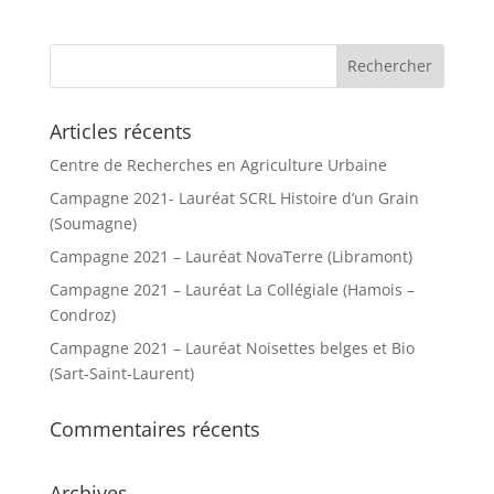
e
r
n
a
t
Articles récents
i
Centre de Recherches en Agriculture Urbaine
v
e
Campagne 2021- Lauréat SCRL Histoire d’un Grain
:
(Soumagne)
Campagne 2021 – Lauréat NovaTerre (Libramont)
Campagne 2021 – Lauréat La Collégiale (Hamois –
Condroz)
Campagne 2021 – Lauréat Noisettes belges et Bio
(Sart-Saint-Laurent)
Commentaires récents
Archives